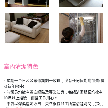
室內清潔特色
- 星期一至日及公眾假期劃一收費﹐沒有任何假期附加費(農
曆新年除外)
- 清潔員均擁有豐富經驗及專業知識﹐每組清潔組長均擁有
10年以上經驗﹐而且工作用心。
- 不會以傢俱釐定收費﹐只會根據員工所需清楚時間﹐提供