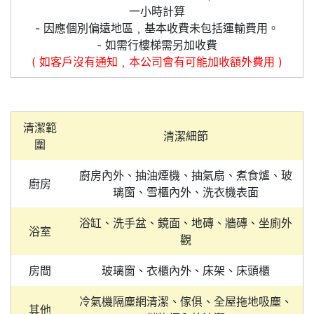
一小時計算
- 因應個別偏遠地區﹐基本收費未包括運輸費用。
- 如需行樓梯需另加收費
( 如客戶沒有通知﹐本公司會有可能加收額外費用 )
清潔範
清潔細節
圍
廚房內外、抽油煙機、抽氣扇、煮食爐、玻
廚房
璃窗、雪櫃內外、洗衣機表面
浴缸、洗手盆、鏡面、地磚、牆磚、坐廁外
浴室
觀
房間
玻璃窗、衣櫃內外、床架、床頭櫃
冷氣機隔塵網清潔、傢俱、全屋拖地吸塵、
其他