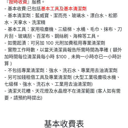
『
按時收費
』服務。
- 基本收費:已包括
基本工具及基本清潔劑
- 基本清潔劑：藍威寶、潔而亮、玻璃水、漂白水、松節
水、天拿水、洗潔精
- 基本工具：家用吸塵機、三級梯、水桶、毛巾、抹布、刀
片刮、玻璃刮、百潔布、鋼絲刷、海棉等工具。
- 如需起漬：可另加 100 元附加費租用專業清潔劑
- 實際工作時數，以當天清潔員報告所需時間為準確 ( 額外
加時間每位清潔員每小時 $100﹐未夠一小時亦已一小時計
算 )
- 不包括專業清潔劑：強水、洗石水、專業用去油清潔劑
- 另可加錢租借工具及專業清潔劑 (大型工業吸塵吸水機、
七級梯、強水、洗石水、工業用去油清潔劑)
- 清潔天花糟、天花燈及水晶燈不在清潔範圍 (客人如有需
要，請預約時提出)
基本收費表